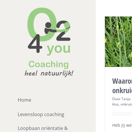
Ga
naar
inhoud
Waarom
onkrui
Door
Tanja
Home
klus
,
onkrui
Levensloop coaching
Heb jij we
Loopbaan oriëntatie &