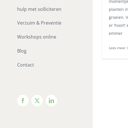
momentje? 
hulp met solliciteren
planten i
groeien. V
Verzuim & Preventie
er ‘hoort’
emmer
Workshops online
Lees meer
Blog
Contact
Facebook
X
LinkedIn