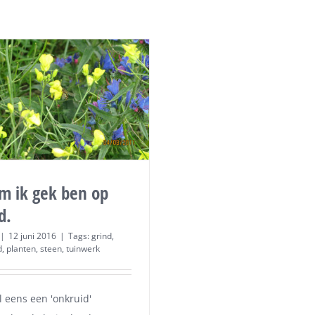
 ik gek ben op
d.
|
12 juni 2016
|
Tags:
grind
,
d
,
planten
,
steen
,
tuinwerk
l eens een 'onkruid'