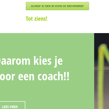
SCHRIJF JE HIER IN VOOR DE NIEUWSBRIEF
Tot ziens!
aarom kies je
oor een coach!!
LEES MEER