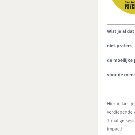
Wist je al dat
niet-praters,
de moeilijke 
voor de mens
De 
Hierbij kies j
verdiepende v
1-malige sess
impact!