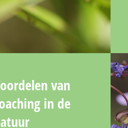
oordelen van
oaching in de
atuur