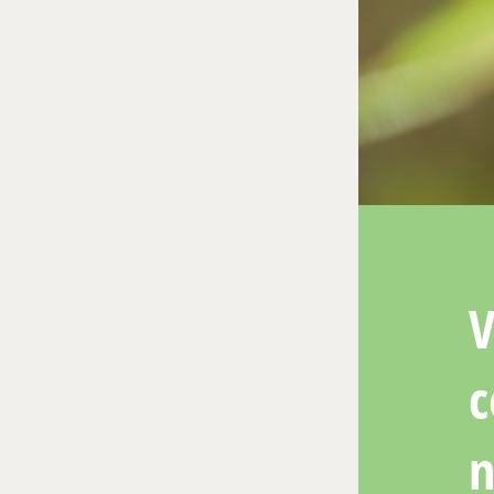
V
c
n