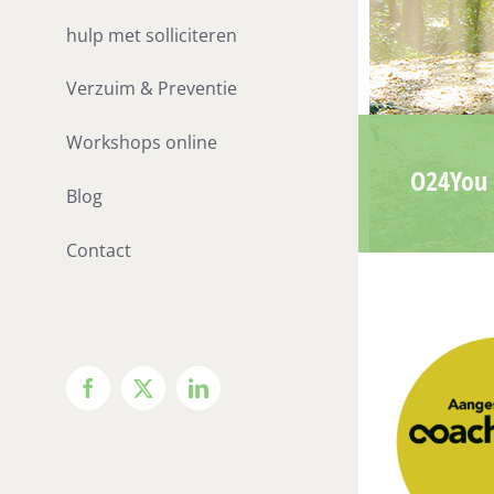
hulp met solliciteren
Verzuim & Preventie
Workshops online
O24You 
Blog
Contact
Facebook
X
LinkedIn