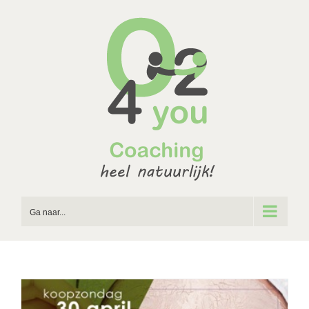
Ga
naar
inhoud
Ga naar...