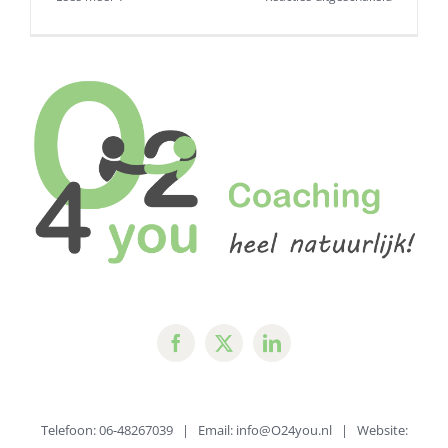
Straffen
en
belonen?
Wat
is
het
effect?
Telefoon: 06-48267039 | Email:
info@O24you.nl
| Website: