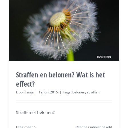
Straffen en belonen? Wat is het
effect?
Door
Tanja
|
19 juni 2015
|
Tags:
belonen
,
straffen
Straffen of belonen?
voor
Lees meer
Reacties uitgeschakeld