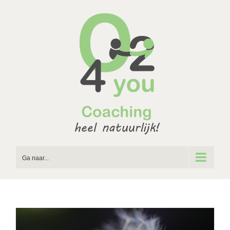
Ga
naar
inhoud
Ga naar...