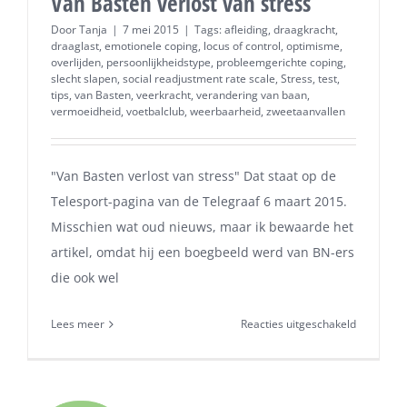
Van Basten verlost van stress
Door
Tanja
|
7 mei 2015
|
Tags:
afleiding
,
draagkracht
,
draaglast
,
emotionele coping
,
locus of control
,
optimisme
,
overlijden
,
persoonlijkheidstype
,
probleemgerichte coping
,
slecht slapen
,
social readjustment rate scale
,
Stress
,
test
,
tips
,
van Basten
,
veerkracht
,
verandering van baan
,
vermoeidheid
,
voetbalclub
,
weerbaarheid
,
zweetaanvallen
"Van Basten verlost van stress" Dat staat op de
Telesport-pagina van de Telegraaf 6 maart 2015.
Misschien wat oud nieuws, maar ik bewaarde het
artikel, omdat hij een boegbeeld werd van BN-ers
die ook wel
voor
Lees meer
Reacties uitgeschakeld
Van
Basten
verlost