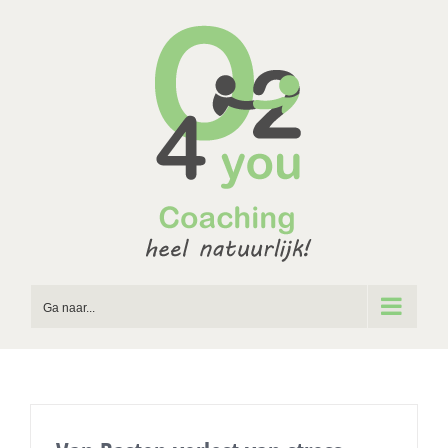
Ga
naar
inhoud
Ga naar...