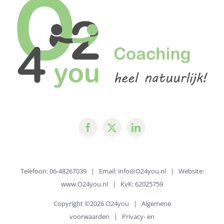
van
stress
Telefoon: 06-48267039 | Email:
info@O24you.nl
| Website:
www.O24you.nl
| KvK: 62025759
Copyright ©
2026 O24you |
Algemene
voorwaarden
|
Privacy- en