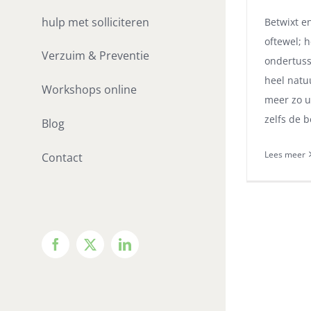
hulp met solliciteren
Betwixt e
oftewel; 
Verzuim & Preventie
ondertuss
heel natuu
Workshops online
meer zo ui
zelfs de 
Blog
Lees meer
Contact
Facebook
X
LinkedIn