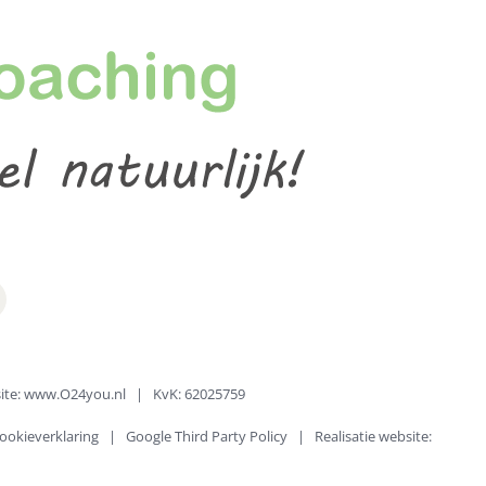
te:
www.O24you.nl
| KvK: 62025759
ookieverklaring
|
Google Third Party Policy
| Realisatie website: