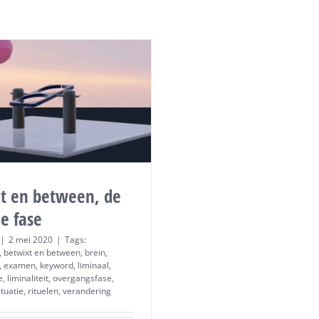
t en between, de
le fase
|
2 mei 2020
|
Tags:
,
betwixt en between
,
brein
,
,
examen
,
keyword
,
liminaal
,
e
,
liminaliteit
,
overgangsfase
,
tuatie
,
rituelen
,
verandering