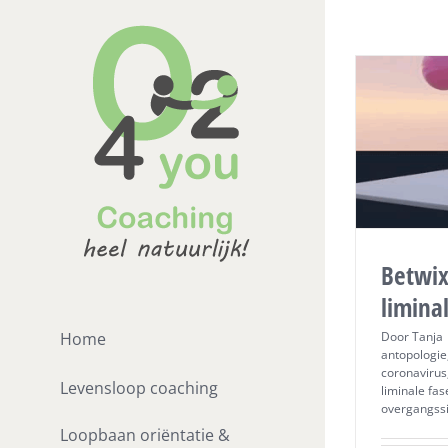
Ga
naar
inhoud
Betwix
limina
Home
Door
Tanja
antopologie
coronavirus
Levensloop coaching
liminale fas
overgangssi
Loopbaan oriëntatie &