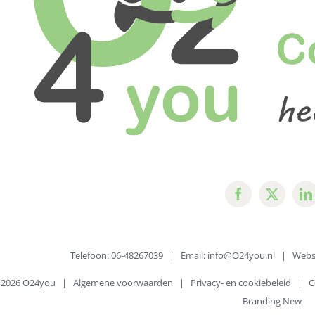
Telefoon: 06-48267039 | Email:
info@O24you.nl
| Websi
©
2026 O24you |
Algemene voorwaarden
|
Privacy- en cookiebeleid
|
C
Branding New