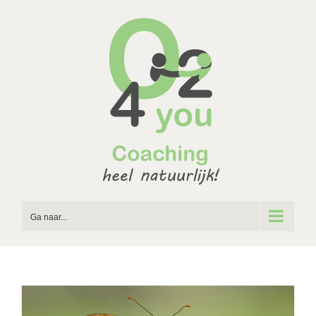
Ga
naar
inhoud
Ga naar...