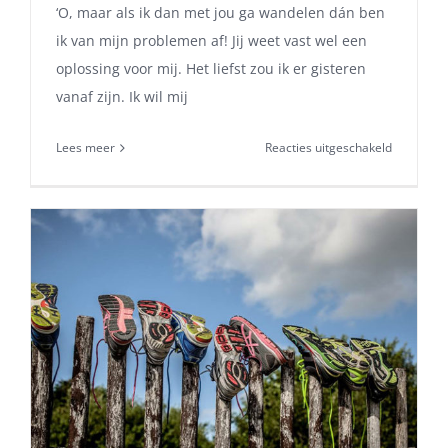
‘O, maar als ik dan met jou ga wandelen dán ben
ik van mijn problemen af! Jij weet vast wel een
oplossing voor mij. Het liefst zou ik er gisteren
vanaf zijn. Ik wil mij
voor
Lees meer
Reacties uitgeschakeld
Worstelen
met
gevoelens
is
ergens
goed
voor