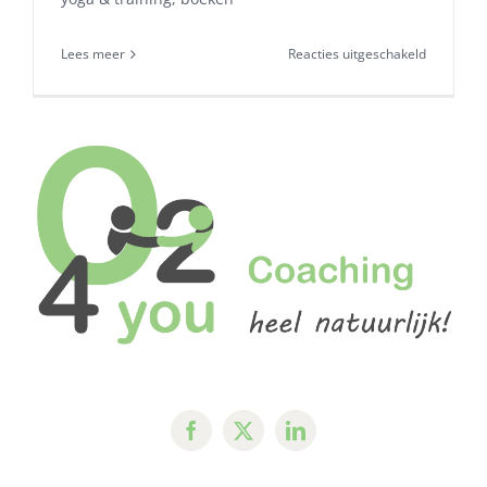
voor
Lees meer
Reacties uitgeschakeld
De
wifi
doet
het
niet!