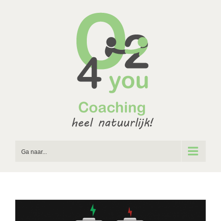
Ga
naar
inhoud
Ga naar...