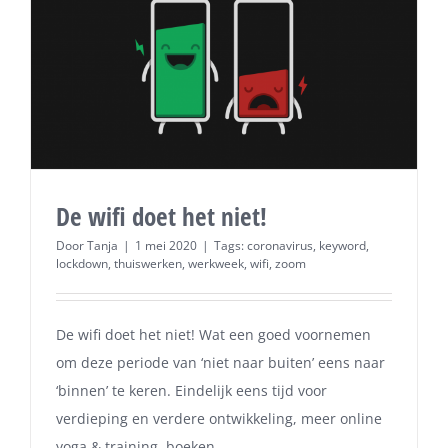
De wifi doet het niet!
Door
Tanja
|
1 mei 2020
|
Tags:
coronavirus
,
keyword
,
lockdown
,
thuiswerken
,
werkweek
,
wifi
,
zoom
De wifi doet het niet! Wat een goed voornemen
om deze periode van ‘niet naar buiten’ eens naar
‘binnen’ te keren. Eindelijk eens tijd voor
verdieping en verdere ontwikkeling, meer online
yoga & training, boeken