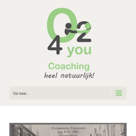
Ga
naar
inhoud
Ga naar...