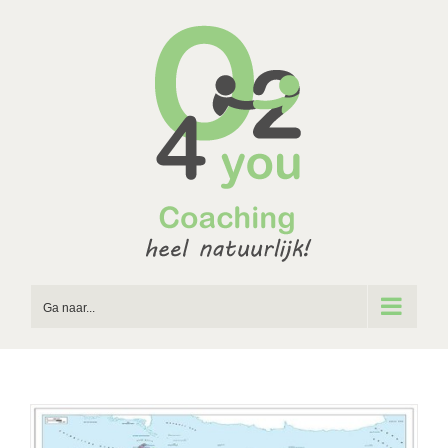
Ga
naar
inhoud
Ga naar...