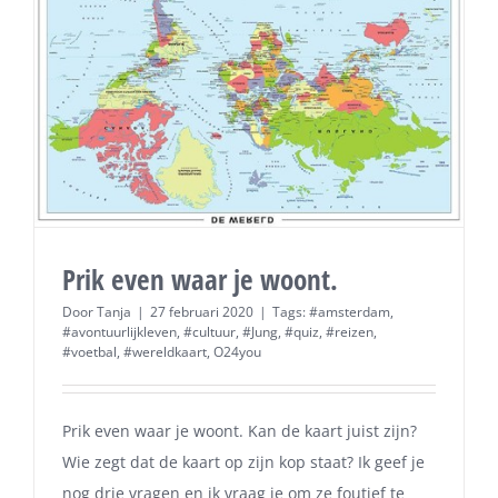
Prik even waar je woont.
Door
Tanja
|
27 februari 2020
|
Tags:
#amsterdam
,
#avontuurlijkleven
,
#cultuur
,
#Jung
,
#quiz
,
#reizen
,
#voetbal
,
#wereldkaart
,
O24you
Prik even waar je woont. Kan de kaart juist zijn?
Wie zegt dat de kaart op zijn kop staat? Ik geef je
nog drie vragen en ik vraag je om ze foutief te