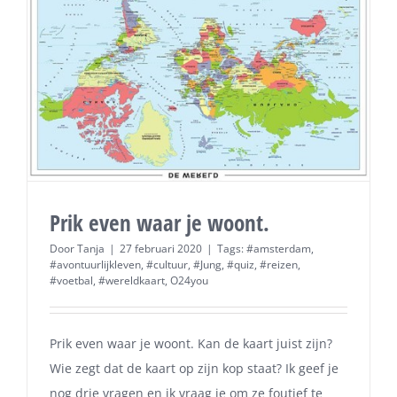
Prik even waar je woont.
Door
Tanja
|
27 februari 2020
|
Tags:
#amsterdam
,
#avontuurlijkleven
,
#cultuur
,
#Jung
,
#quiz
,
#reizen
,
#voetbal
,
#wereldkaart
,
O24you
Prik even waar je woont. Kan de kaart juist zijn?
Wie zegt dat de kaart op zijn kop staat? Ik geef je
nog drie vragen en ik vraag je om ze foutief te