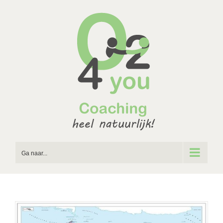
Ga
naar
inhoud
Ga naar...