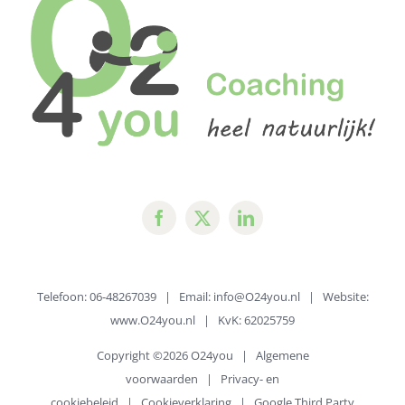
Telefoon: 06-48267039 | Email:
info@O24you.nl
| Website:
www.O24you.nl
| KvK: 62025759
Copyright ©
2026 O24you |
Algemene
voorwaarden
|
Privacy- en
cookiebeleid
|
Cookieverklaring
|
Google Third Party