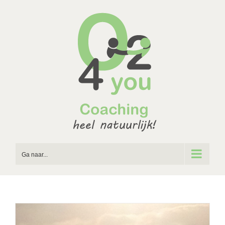
Ga
naar
inhoud
Ga naar...