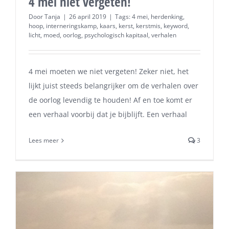
4 mei niet vergeten!
Door
Tanja
|
26 april 2019
|
Tags:
4 mei
,
herdenking
,
hoop
,
interneringskamp
,
kaars
,
kerst
,
kerstmis
,
keyword
,
licht
,
moed
,
oorlog
,
psychologisch kapitaal
,
verhalen
4 mei moeten we niet vergeten! Zeker niet, het
lijkt juist steeds belangrijker om de verhalen over
de oorlog levendig te houden! Af en toe komt er
een verhaal voorbij dat je bijblijft. Een verhaal
Lees meer
3