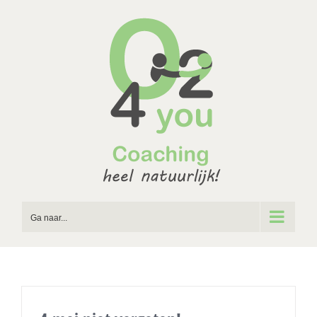
Ga
naar
inhoud
Ga naar...