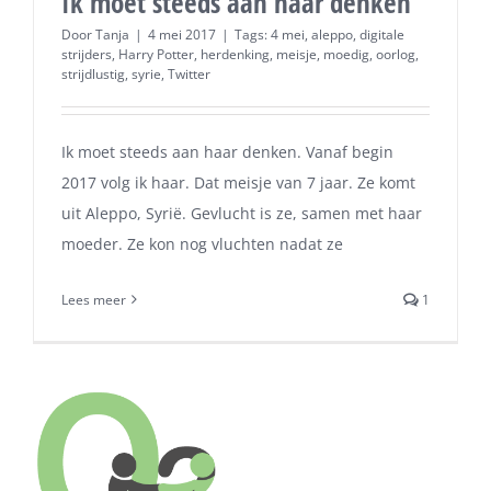
Ik moet steeds aan haar denken
Door
Tanja
|
4 mei 2017
|
Tags:
4 mei
,
aleppo
,
digitale
strijders
,
Harry Potter
,
herdenking
,
meisje
,
moedig
,
oorlog
,
strijdlustig
,
syrie
,
Twitter
Ik moet steeds aan haar denken. Vanaf begin
2017 volg ik haar. Dat meisje van 7 jaar. Ze komt
uit Aleppo, Syrië. Gevlucht is ze, samen met haar
moeder. Ze kon nog vluchten nadat ze
Lees meer
1