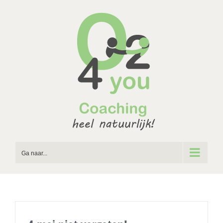
Ga
naar
inhoud
Ga naar...