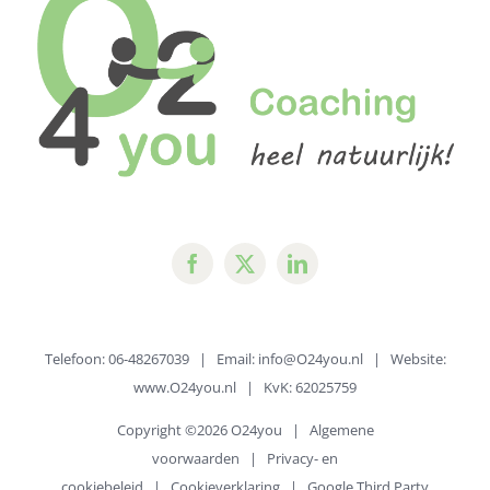
Telefoon: 06-48267039 | Email:
info@O24you.nl
| Website:
www.O24you.nl
| KvK: 62025759
Copyright ©
2026 O24you |
Algemene
voorwaarden
|
Privacy- en
cookiebeleid
|
Cookieverklaring
|
Google Third Party