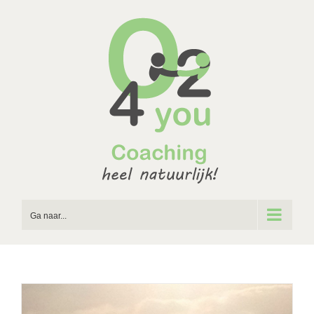
Ga
naar
inhoud
Ga naar...