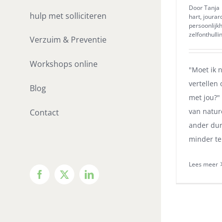
Door
Tanja
hulp met solliciteren
hart
,
jourar
persoonlijk
zelfonthulli
Verzuim & Preventie
Workshops online
"Moet ik n
vertellen
Blog
met jou?
van nature
Contact
ander dur
minder te
Lees meer
Facebook
X
LinkedIn