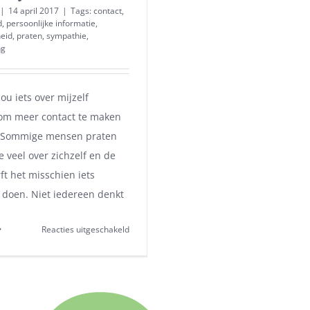
|
14 april 2017
|
Tags:
contact
,
d
,
persoonlijke informatie
,
heid
,
praten
,
sympathie
,
ng
ou iets over mijzelf
 om meer contact te maken
" Sommige mensen praten
 veel over zichzelf en de
ft het misschien iets
 doen. Niet iedereen denkt
voor
Reacties uitgeschakeld
Persoonlijke
informatie
vertellen
ja