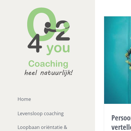
Ga
naar
inhoud
Home
Levensloop coaching
Persoo
vertell
Loopbaan oriëntatie &