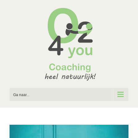
Ga
naar
inhoud
Ga naar...