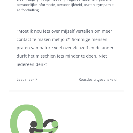
persoonlijke informatie
,
persoonlijkheid
,
praten
,
sympathie
,
zelfonthulling
"Moet ik nou iets over mijzelf vertellen om meer
contact te maken met jou?" Sommige mensen
praten van nature veel over zichzelf en de ander
durft het misschien iets minder te doen. Niet
iedereen denkt
voor
Lees meer
Reacties uitgeschakeld
Persoonlij
informati
vertellen
ja
of
nee?