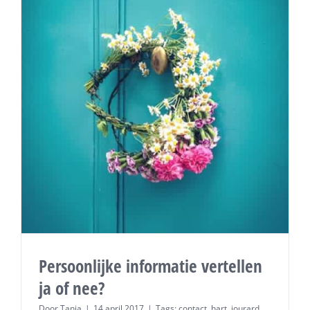
Persoonlijke informatie vertellen
ja of nee?
Door
Tanja
|
14 april 2017
|
Tags:
contact
,
hart
,
jourard
,