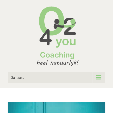
Ga
naar
inhoud
Ga naar...