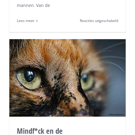
mannen. Van de
voor
Lees meer
Reacties uitgeschakeld
Grijs
haar
is
hip,
discrimina
bij
het
sollicitere
Mindf*ck en de