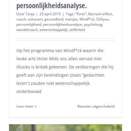
persoonlijkheidsanalyse.
Door
Tanja
|
23 april 2015
|
Tags:
“Forer”
,
Barnum-effect
,
coach
,
extravert
,
gezondheid
,
meisjes
,
Mindf*ck
,
O24you
,
persoonlijkheid
,
persoonlijkheidsanalyse
,
psycholoog
,
wandelcoach
,
wetenschappelijk
,
zelfkritiek
Op het programma van Mindf*ck waarin die
leuke arts Victor Mids ons allen verrast met
illusies is kritiek gekomen. De verklaringen die hij
geeft aan zijn bevindingen (zoals “gedachten
lezen”) zouden niet wetenschappelijk
onderbouwd
voor
Lees meer
Reacties uitgeschakeld
Mindf*ck
en
de