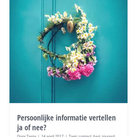
Persoonlijke informatie vertellen
ja of nee?
Door
Tanja
|
14 april 2017
|
Tags:
contact
,
hart
,
jourard
,