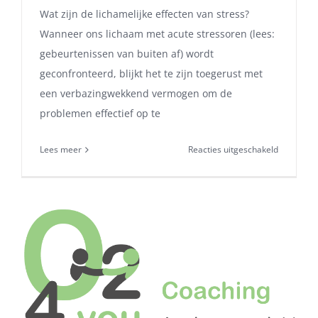
Wat zijn de lichamelijke effecten van stress?
Wanneer ons lichaam met acute stressoren (lees:
gebeurtenissen van buiten af) wordt
geconfronteerd, blijkt het te zijn toegerust met
een verbazingwekkend vermogen om de
problemen effectief op te
voor
Lees meer
Reacties uitgeschakeld
Stress,
wat
je
altijd
al
wilde
weten.