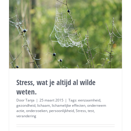
persoonli
Stress, wat je altijd al wilde
weten.
Door
Tanja
|
25 maart 2015
|
Tags:
eenzaamheid
,
gezondheid
,
lichaam
,
lichamelijke effecten
,
onderneem
actie
,
onderzoeken
,
persoonlijkheid
,
Stress
,
test
,
verandering