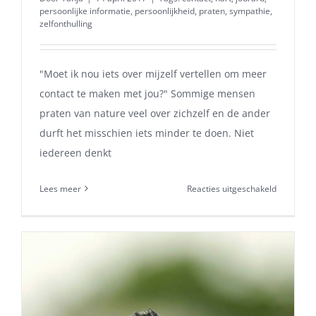
persoonlijke informatie
,
persoonlijkheid
,
praten
,
sympathie
,
zelfonthulling
"Moet ik nou iets over mijzelf vertellen om meer
contact te maken met jou?" Sommige mensen
praten van nature veel over zichzelf en de ander
durft het misschien iets minder te doen. Niet
iedereen denkt
voor
Lees meer
Reacties uitgeschakeld
Persoonlij
informati
vertellen
ja
of
nee?