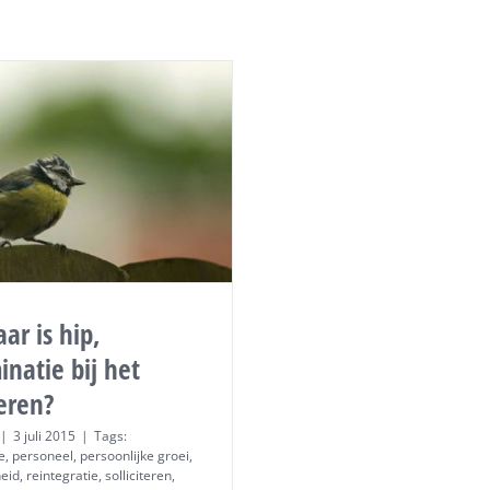
aar is hip,
inatie bij het
teren?
|
3 juli 2015
|
Tags:
e
,
personeel
,
persoonlijke groei
,
heid
,
reintegratie
,
solliciteren
,