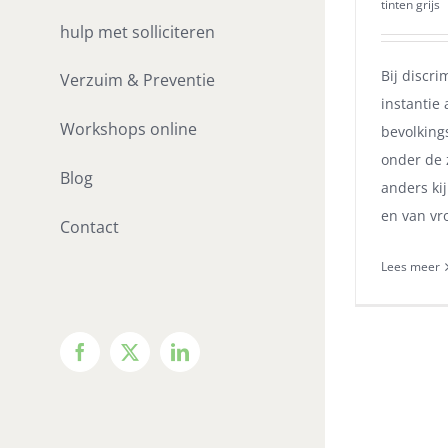
tinten grijs
hulp met solliciteren
Bij discr
Verzuim & Preventie
instantie 
Workshops online
bevolking
onder de 
Blog
anders ki
en van v
Contact
Lees meer
Facebook
X
LinkedIn