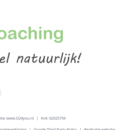
te:
www.O24you.nl
| KvK: 62025759
ookieverklaring
|
Google Third Party Policy
| Realisatie website: