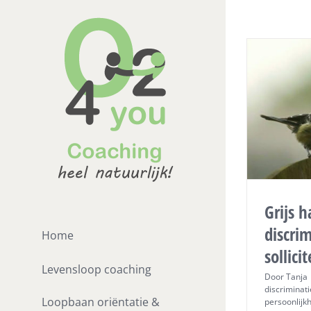
Ga
naar
inhoud
Grijs h
discrim
Home
sollici
Levensloop coaching
Door
Tanja
discriminati
Loopbaan oriëntatie &
persoonlijk