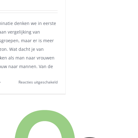
iminatie denken we in eerste
aan vergelijking van
sgroepen, maar er is meer
zon. Wat dacht je van
jken als man naar vrouwen
rouw naar mannen. Van de
voor
Reacties uitgeschakeld
Grijs
haar
is
hip,
discriminatie
bij
het