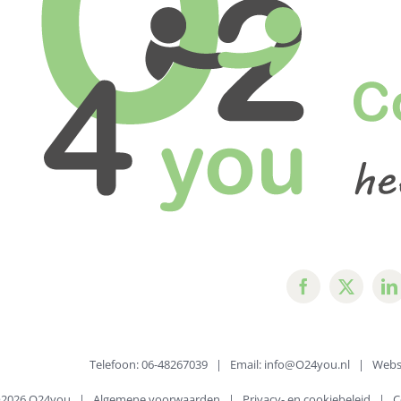
solliciteren?
Telefoon: 06-48267039 | Email:
info@O24you.nl
| Websi
©
2026 O24you |
Algemene voorwaarden
|
Privacy- en cookiebeleid
|
C