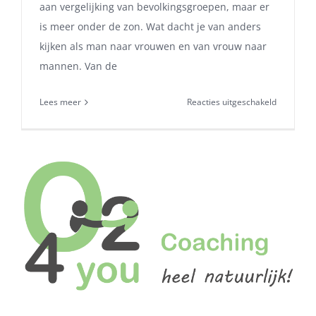
aan vergelijking van bevolkingsgroepen, maar er
is meer onder de zon. Wat dacht je van anders
kijken als man naar vrouwen en van vrouw naar
mannen. Van de
voor
Lees meer
Reacties uitgeschakeld
Grijs
haar
is
hip,
discrimina
bij
het
sollicitere