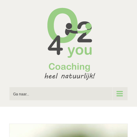
Ga
naar
inhoud
Ga naar...