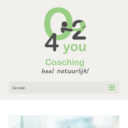
Ga
naar
inhoud
Ga naar...