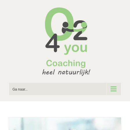
Ga
naar
inhoud
Ga naar...