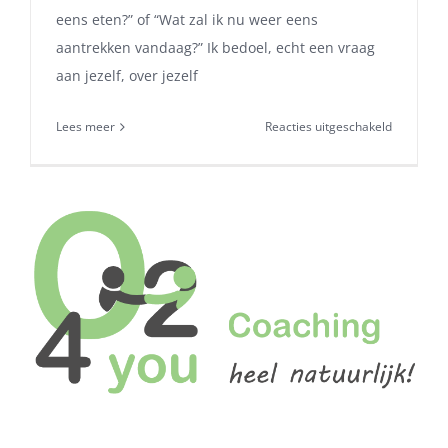
eens eten?” of “Wat zal ik nu weer eens
aantrekken vandaag?” Ik bedoel, echt een vraag
aan jezelf, over jezelf
voor
Lees meer
Reacties uitgeschakeld
5
uitsprake
over
jezelf
voor
een
verrassen
2016