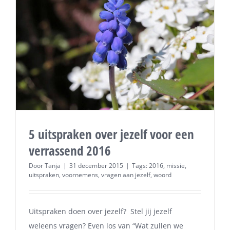
5 uitspraken over jezelf voor een
verrassend 2016
Door
Tanja
|
31 december 2015
|
Tags:
2016
,
missie
,
uitspraken
,
voornemens
,
vragen aan jezelf
,
woord
Uitspraken doen over jezelf? Stel jij jezelf
weleens vragen? Even los van “Wat zullen we