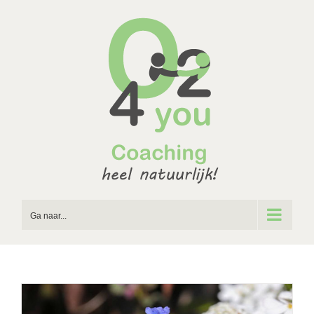
Ga
naar
inhoud
Ga naar...