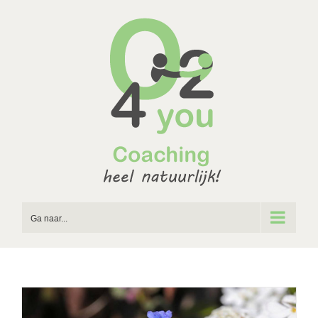
Ga
naar
inhoud
Ga naar...