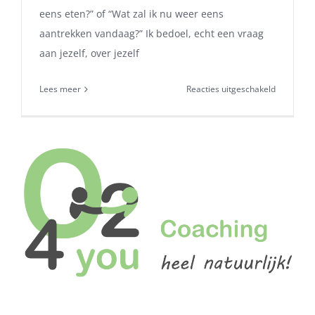
eens eten?” of “Wat zal ik nu weer eens
aantrekken vandaag?” Ik bedoel, echt een vraag
aan jezelf, over jezelf
voor
Lees meer
Reacties uitgeschakeld
5
uitsprake
over
jezelf
voor
een
verrassen
2016