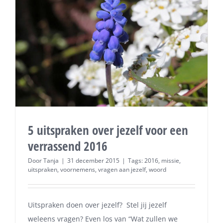
5 uitspraken over jezelf voor een
verrassend 2016
Door
Tanja
|
31 december 2015
|
Tags:
2016
,
missie
,
uitspraken
,
voornemens
,
vragen aan jezelf
,
woord
Uitspraken doen over jezelf? Stel jij jezelf
weleens vragen? Even los van “Wat zullen we