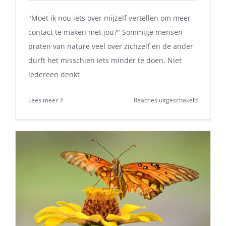
"Moet ik nou iets over mijzelf vertellen om meer
contact te maken met jou?" Sommige mensen
praten van nature veel over zichzelf en de ander
durft het misschien iets minder te doen. Niet
iedereen denkt
voor
Lees meer
Reacties uitgeschakeld
Persoonlij
informati
vertellen
ja
of
nee?