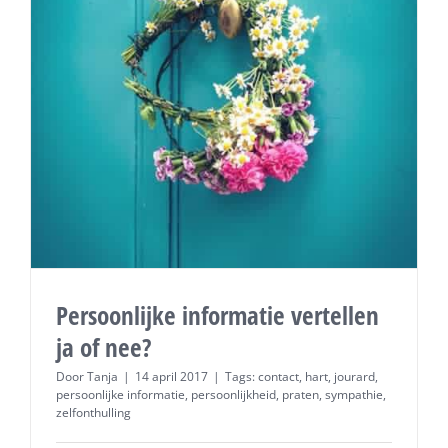
Persoonlijke informatie vertellen
ja of nee?
Door
Tanja
|
14 april 2017
|
Tags:
contact
,
hart
,
jourard
,
persoonlijke informatie
,
persoonlijkheid
,
praten
,
sympathie
,
zelfonthulling