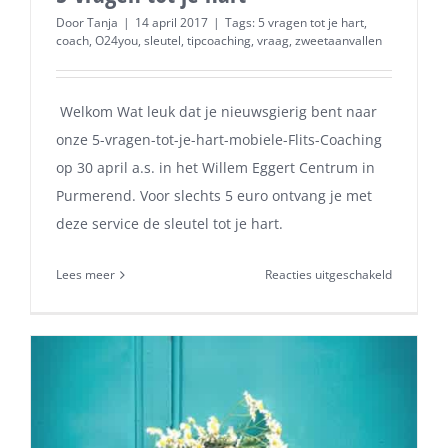
Door
Tanja
|
14 april 2017
|
Tags:
5 vragen tot je hart
,
coach
,
O24you
,
sleutel
,
tipcoaching
,
vraag
,
zweetaanvallen
Welkom Wat leuk dat je nieuwsgierig bent naar
onze 5-vragen-tot-je-hart-mobiele-Flits-Coaching
op 30 april a.s. in het Willem Eggert Centrum in
Purmerend. Voor slechts 5 euro ontvang je met
deze service de sleutel tot je hart.
voor
Lees meer
Reacties uitgeschakeld
5
vragen
tot
je
hart