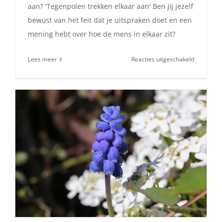
aan? 'Tegenpolen trekken elkaar aan' Ben jij jezelf
bewust van het feit dat je uitspraken doet en een
mening hebt over hoe de mens in elkaar zit?
voor
Lees meer
Reacties uitgeschakeld
10
vragen
over
jou.
Test
je
psycholog
inzicht!