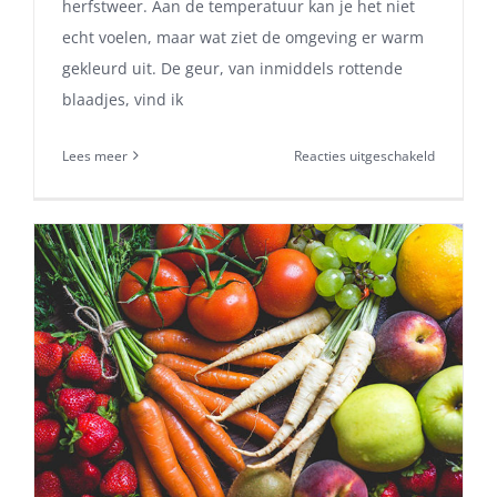
herfstweer. Aan de temperatuur kan je het niet
echt voelen, maar wat ziet de omgeving er warm
gekleurd uit. De geur, van inmiddels rottende
blaadjes, vind ik
voor
Lees meer
Reacties uitgeschakeld
Wandelen
in
het
bos