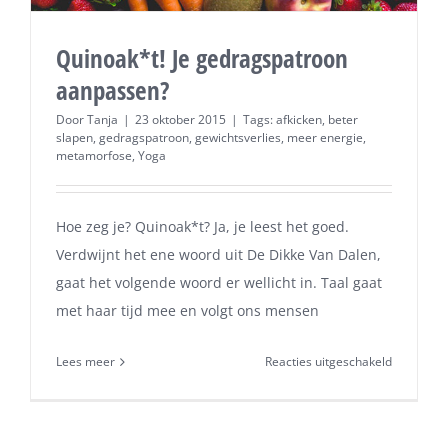
Quinoak*t! Je gedragspatroon
aanpassen?
Door
Tanja
|
23 oktober 2015
|
Tags:
afkicken
,
beter
slapen
,
gedragspatroon
,
gewichtsverlies
,
meer energie
,
metamorfose
,
Yoga
Hoe zeg je? Quinoak*t? Ja, je leest het goed.
Verdwijnt het ene woord uit De Dikke Van Dalen,
gaat het volgende woord er wellicht in. Taal gaat
met haar tijd mee en volgt ons mensen
voor
Lees meer
Reacties uitgeschakeld
Quinoak*t
Je
gedragsp