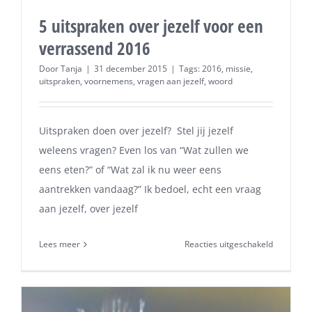
5 uitspraken over jezelf voor een
verrassend 2016
Door
Tanja
|
31 december 2015
|
Tags:
2016
,
missie
,
uitspraken
,
voornemens
,
vragen aan jezelf
,
woord
Uitspraken doen over jezelf? Stel jij jezelf
weleens vragen? Even los van “Wat zullen we
eens eten?” of “Wat zal ik nu weer eens
aantrekken vandaag?” Ik bedoel, echt een vraag
aan jezelf, over jezelf
voor
Lees meer
Reacties uitgeschakeld
5
uitsprake
over
jezelf