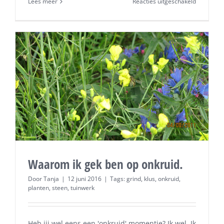
voor
Lees meer
Reacties uitgeschakeld
Worstelen
met
gevoelens
is
ergens
goed
voor
Waarom ik gek ben op onkruid.
Door
Tanja
|
12 juni 2016
|
Tags:
grind
,
klus
,
onkruid
,
planten
,
steen
,
tuinwerk
Heb jij wel eens een 'onkruid' momentje? Ik wel. Ik