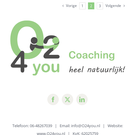
aanpasse
Vorige
Volgende
1
2
3
Telefoon: 06-48267039 | Email:
info@O24you.nl
| Website:
www.O24you.nl
| KvK: 62025759