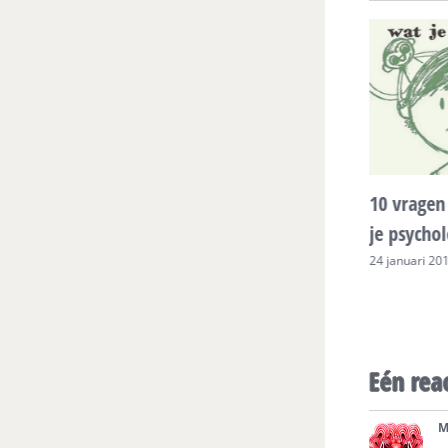
10 antwoorden voor jouw
“Psychologisch inzicht”-
test.
29 januari 2016
10 vragen 
je psychol
24 januari 20
Eén rea
M