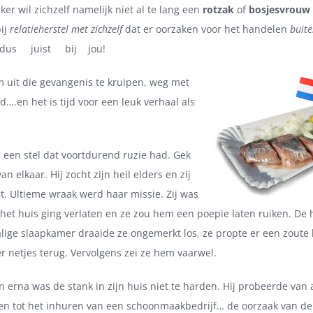
ker wil zichzelf namelijk niet al te lang een
rotzak
of
bosjesvrouw
bij
relatieherstel met zichzelf
dat er oorzaken voor het handelen
buit
dus juist bij jou!
m uit die gevangenis te kruipen, weg met
d….en het is tijd voor een leuk verhaal als
 een stel dat voortdurend ruzie had. Gek
n elkaar. Hij zocht zijn heil elders en zij
t. Ultieme wraak werd haar missie. Zij was
het huis ging verlaten en ze zou hem een poepie laten ruiken. De ho
ige slaapkamer draaide ze ongemerkt los, ze propte er een zoute 
er netjes terug. Vervolgens zei ze hem vaarwel.
erna was de stank in zijn huis niet te harden. Hij probeerde van al
 tot het inhuren van een schoonmaakbedrijf… de oorzaak van de 