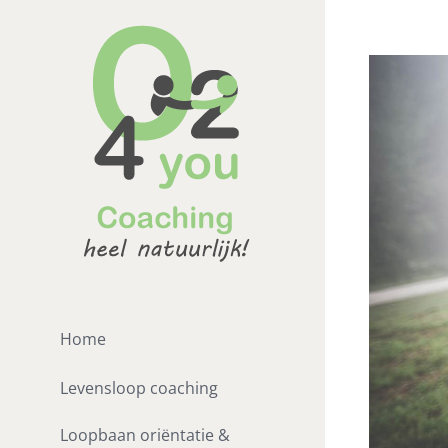
Ga
naar
Bekijk
inhoud
grotere
afbeelding
Home
Levensloop coaching
Loopbaan oriëntatie &