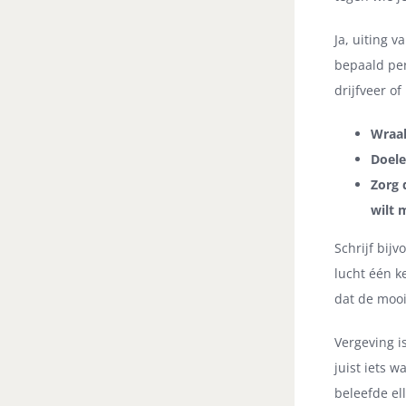
Ja, uiting 
bepaald per
drijfveer of
Wraak
Doele
Zorg 
wilt 
Schrijf bijv
lucht één k
dat de mooi
Vergeving i
juist iets w
beleefde ell