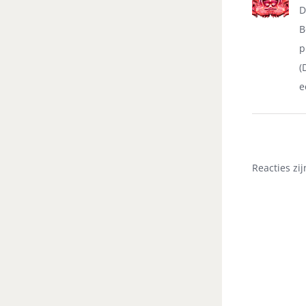
D
B
p
(
e
Reacties zij