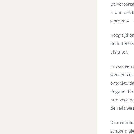
De veroorza
is dan ook 
worden – 
Hoog tijd o
de bitterhei
afsluiter.
Er was eens
werden ze va
ontdekte da
degene die 
hun voormal
de rails we
De maanden 
schoonmaken