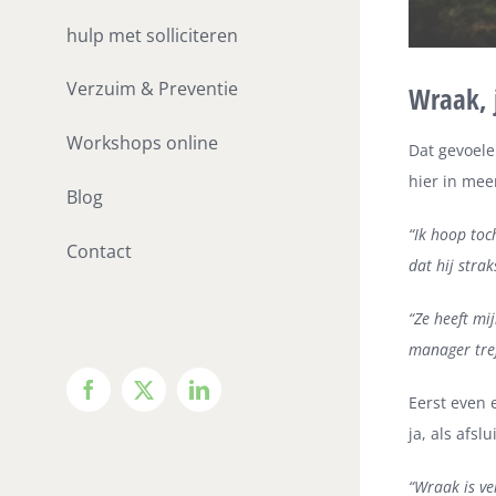
hulp met solliciteren
Verzuim & Preventie
Wraak, 
Workshops online
Dat gevoel
hier in mee
Blog
“Ik hoop toch
Contact
dat hij strak
“Ze heeft mi
manager tre
Facebook
X
LinkedIn
Eerst even 
ja, als afsl
“Wraak is ve