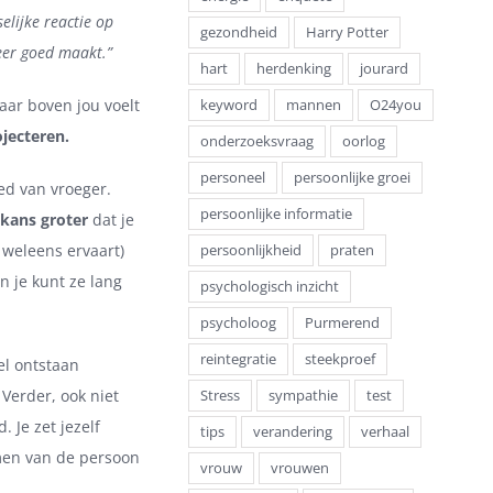
lijke reactie op
gezondheid
Harry Potter
weer goed maakt.”
hart
herdenking
jourard
baar boven jou voelt
keyword
mannen
O24you
jecteren.
onderzoeksvraag
oorlog
personeel
persoonlijke groei
d van vroeger.
persoonlijke informatie
 kans groter
dat je
e weleens ervaart)
persoonlijkheid
praten
n je kunt ze lang
psychologisch inzicht
psycholoog
Purmerend
reintegratie
steekproef
oel ontstaan
Verder, ook niet
Stress
sympathie
test
 Je zet jezelf
tips
verandering
verhaal
omen van de persoon
vrouw
vrouwen